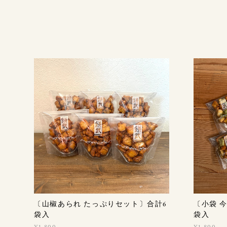
〔山椒あられ たっぷりセット〕合計6
〔小袋 
袋入
袋入